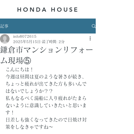
HONDA ​HOUSE
記事
info8072615
2025年5月15日
読了時間: 2分
鎌倉市マンションリフォー
ム現場⑤
こんにちは！
今週は昼間は夏のような暑さが続き、
ちょっと疲れが出てきた方も多いんで
はないでしょうか？？
私もなるべく湯船に入り疲れがたまら
ないように意識していきたいと思いま
す！
日差しも強くなってきたので日焼け対
策をしなきゃですね～