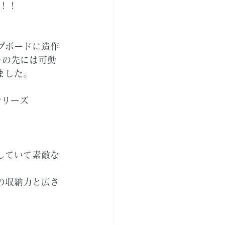
！！
プボードに造作
ーの先には可動
ました。
シリーズ
していて素敵な
。
の収納力と広さ