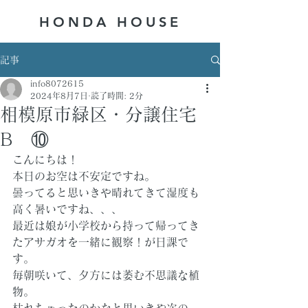
HONDA ​HOUSE
記事
info8072615
2024年8月7日
読了時間: 2分
相模原市緑区・分譲住宅
B ⑩
こんにちは！
本日のお空は不安定ですね。
曇ってると思いきや晴れてきて湿度も
高く暑いですね、、、
最近は娘が小学校から持って帰ってき
たアサガオを一緒に観察！が日課で
す。
毎朝咲いて、夕方には萎む不思議な植
物。