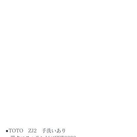
●TOTO　ZJ2　手洗いあり