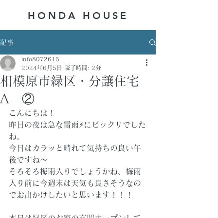
HONDA ​HOUSE
記事
info8072615
2024年6月5日
読了時間: 2分
相模原市緑区・分譲住宅
A ②
こんにちは！
昨日の夜は急な雷雨⚡にビックリでした
ね。
今日はカラッと晴れて気持ちの良い午
後ですね～
そろそろ梅雨入りでしょうかね、梅雨
入り前に今週末は天気も良さそうなの
でお出かけしたいと思います！！！