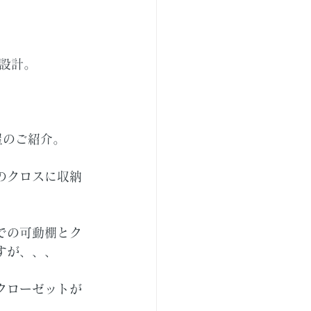
設計。
屋のご紹介。
のクロスに収納
。
での可動棚とク
すが、、、
クローゼットが