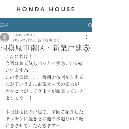
HONDA ​HOUSE
記事
info8072615
2025年2月5日
読了時間: 2分
相模原市南区・新築戸建⑤
こんにちは！！
今週はお天気もパッとせず寒い日が続
いてますね、、、
この季節は、、、毎朝お布団から出る
のが辛いうえに電気ガス代の請求が
着々と上がってきますが頑張っていき
ましょう！！
本日は南区の戸建て、前回ご紹介した
キッチンに続きその他の水廻りのご紹
介をさせていただきます～