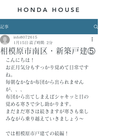
HONDA ​HOUSE
記事
info8072615
1月15日
読了時間: 2分
相模原市南区・新築戸建⑤
こんにちは！
お正月気分もすっかり覚めて日常です
ね。
毎朝なかなか布団から出られません
が、、、
布団から出てしまえばシャキッと目の
覚める寒さで少し助かります。
まだまだ寒さは続きますが寒さも楽し
みながら乗り越えていきましょう～
では相模原市戸建ての続編！