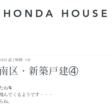
HONDA ​HOUSE
14日
読了時間: 1分
南区・新築戸建④
たね🌀
飛んでくるようです・・・
らね。