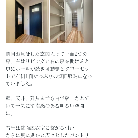
前回お見せした玄関入って正面2つの
扉、左はリビングに右の扉を開けると
更にホールが続き可動棚とクローゼッ
トで左側1面たっぷりの壁面収納になっ
ていました。
壁、天井、建具までも白で統一されて
いて一気に清潔感のある明るい空間
に。
右手は洗面脱衣室に繋がる引戸。
さらに奥に進むと広々としたパントリ