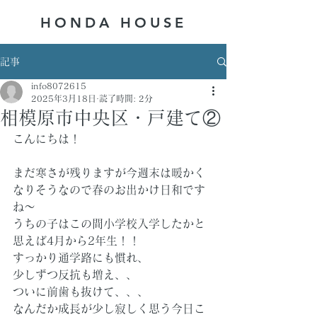
HONDA ​HOUSE
記事
info8072615
2025年3月18日
読了時間: 2分
相模原市中央区・戸建て②
こんにちは！
まだ寒さが残りますが今週末は暖かく
なりそうなので春のお出かけ日和です
ね～
うちの子はこの間小学校入学したかと
思えば4月から2年生！！
すっかり通学路にも慣れ、
少しずつ反抗も増え、、
ついに前歯も抜けて、、、
なんだか成長が少し寂しく思う今日こ