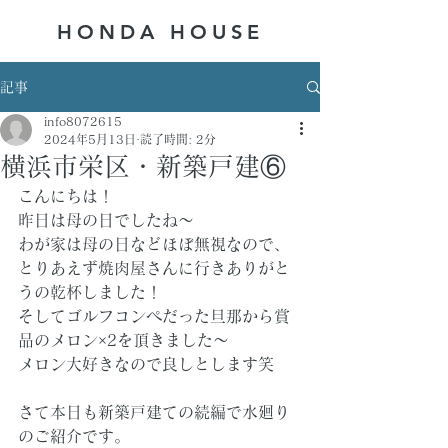
HONDA ​HOUSE
記事
info8072615
2024年5月13日
読了時間: 2分
横浜市栄区・新築戸建⑥
こんにちは！
昨日は母の日でしたね～
わが家は母の日などほぼ無視なので、
とりあえず焼肉屋さんに行きありがと
うの乾杯しました！
そしてゴルフコンペだった旦那から賞
品のメロン×2を頂きました～
メロン大好きなので良しとします笑
さて本日も新築戸建ての続編で水廻り
のご紹介です。