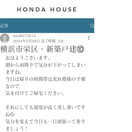
HONDA ​HOUSE
記事
info8072615
2024年5月28日
読了時間: 2分
横浜市栄区・新築戸建⑩
おはようございます。
朝から雨降りで気分が下がってしまい
ますね。
今日は帰りの時間帯は荒れ模様の予報
なので
気を付けてご帰宅ください。
それにしても湿度が高く蒸し暑いです
ね💦
気分を変えて今日も一日頑張って参り
ましょう！