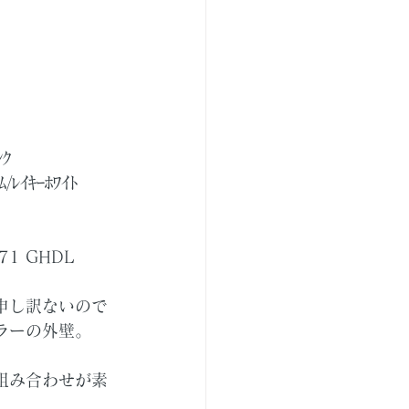
ﾝｸ
/ﾚｲｷｰﾎﾜｲﾄ
1 GHDL
申し訳ないので
ラーの外壁。
組み合わせが素