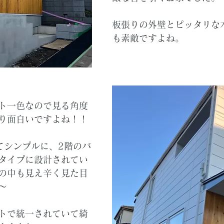
板張りの外壁とピッタリな
も素敵ですよね。
ト一色なので見る角度
り面白いですよね！！
てシンプルに、2階のバ
タイプに設計されてい
の中も見え辛く見た目
～
トで統一されていて綺