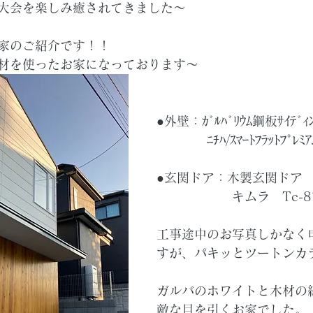
大会を楽しみ癒されてきました～
家のご紹介です！！
材を使ったお家になっております～
●外壁：ｶﾞﾙﾊﾞﾘｳﾑ鋼板ｻｲﾃﾞｨ
　　　　ﾆﾁﾊ/ｽﾏｰﾄﾌﾗｯﾄﾌﾟﾚﾐｱﾑ
●玄関ドア：木製玄関ドア
　　　　　　キムラ　Tc-87
工事途中のお写真しかなく
すが、パキッとツートンカ
ガルバのホワイトと木材の
敵な目を引くお家でした。