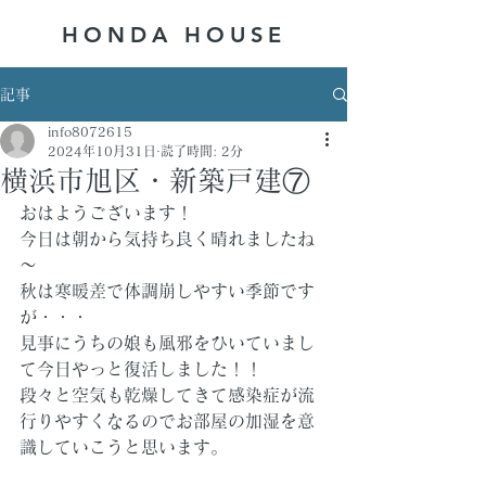
HONDA ​HOUSE
記事
info8072615
2024年10月31日
読了時間: 2分
横浜市旭区・新築戸建⑦
おはようございます！
今日は朝から気持ち良く晴れましたね
～
秋は寒暖差で体調崩しやすい季節です
が・・・
見事にうちの娘も風邪をひいていまし
て今日やっと復活しました！！
段々と空気も乾燥してきて感染症が流
行りやすくなるのでお部屋の加湿を意
識していこうと思います。