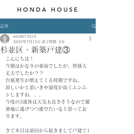
HONDA ​HOUSE
記事
info8072615
2025年7月15日
読了時間: 2分
杉並区・新築戸建③
こんにちは！
今朝はかなりの豪雨でしたが、皆様大
丈夫でしたか？？
台風発生が増えてくる時期ですね。
涼しいかと思いきや湿度が高くムシム
シしますね、、、
今度の3連休は天気も良さそうなので避
暑地に逃げつつ遊びたいなと思ってお
ります。
さて本日は前回から続きまして戸建て1