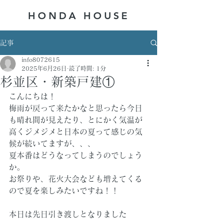
HONDA ​HOUSE
記事
info8072615
2025年6月26日
読了時間: 1分
杉並区・新築戸建①
こんにちは！
梅雨が戻って来たかなと思ったら今日
も晴れ間が見えたり、とにかく気温が
高くジメジメと日本の夏って感じの気
候が続いてますが、、、
夏本番はどうなってしまうのでしょう
か。
お祭りや、花火大会なども増えてくる
ので夏を楽しみたいですね！！
本日は先日引き渡しとなりました