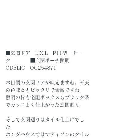
■玄関ドア　LIXIL　P11型　チー
ク　　　　■玄関ポーチ照明　
ODELIC　OG254871　
木目調の玄関ドアが映えますね。軒天
の色味ともピッタリで素敵ですね。
照明の枠も宅配ボックスもブラック系
でカッコよく仕上がった玄関廻り。
そして玄関廻りはタイル仕上げでし
た。
ホンダハウスではマディソンのタイル