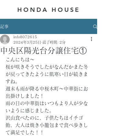
HONDA ​HOUSE
記事
info8072615
2024年3月25日
読了時間: 2分
中央区陽光台分譲住宅①
こんにちは～
桜が咲きそうでしたがなんだかまた冬
が戻ってきたように肌寒い日が続きま
すね。
週末も雨が降る中桜木町～中華街にお
出掛けしました！
雨の日の中華街はいつもより人が少な
いように感じました。
沢山食べたのに、子供たちはイチゴ
飴、大人は焼き小籠包まで食べ歩きし
て満足でした！！