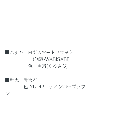
■ニチハ　M型スマートフラット
　　　　　　(侘寂-WABISABI)
　　　　　色　黒錆(くろさび)
■軒天　軒天21
　　　　色:YL142　ティンバーブラウ
ン