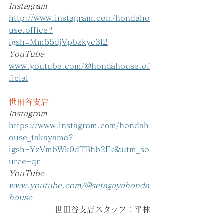
Instagram
http://www.instagram.com/hondaho
use.office?
igsh=Mm55djVpbzkyc3l2
YouTube
www.youtube.com/@hondahouse.of
ficial
世田谷支店
Instagram
https://www.instagram.com/hondah
ouse_takayama?
igsh=YzVmbWk0dTBhb2Fk&utm_so
urce=qr
YouTube
www.youtube.com/@setagayahonda
house
世田谷支店スタッフ：平林