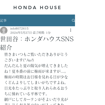
HONDA ​HOUSE
記事
info8072615
2024年5月27日
読了時間: 1分
世田谷：ホンダハウスSNS
紹介
皆さまいつもご覧いただきありがとう
ございます(*ﾉωﾉ)
だんだんと夏の陽気が増えてきました
ね！夏本番の前に梅雨が来ますが…。
梅雨の時期はお日様を見れる日が少な
くどんよりしてしまいがちですよね。
日光をたっぷりと取り入れられるおう
ちに憧れている平林です。
網戸にしてカーテンがそよいだり光が