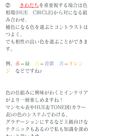
②     
きわだち
を重要視する場合は色
相環(HUE　CIRCLE)から対になる組
み合わせ、
補色になる色を選ぶとコントラストは
つよく、
でも相性の良い色を選ぶことができま
す。
例、
赤
⇔
緑
黄
⇔
青紫
青
⇔
オレン
ジ
　などですね♪
色の仕組みに興味がわくとインテリア
がより一層楽しめますね！
マンセル表やHUE＆TONE図(カラー
表)の色のシステムでわける、
グラデーションにするなど上級向けな
テクニックもあるので私も知識を深め