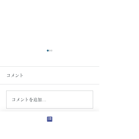
コメント
アーチ壁
コメントを追加…
横浜市泉区・新
住宅
HONDA HOUSE