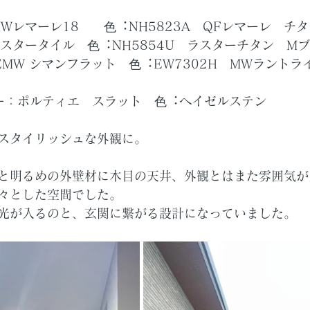
Wレマーレ18　　⾊︓NH5823A　QFレマーレ　チ
ラスタータイル　⾊︓NH5854U　ラスターチタン　M
MW シマンフラット　⾊︓EW7302H　MWラントラ
ー：ポルティエ　スラット　⾊︓ヘイゼルステン
スタイリッシュな外観に。
と明るめの外壁材に木目の天井、外観とはまた雰囲気が
々とした空間でした。
光が入るのと、玄関に繋がる設計になっていました。