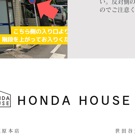
い。 ​反対
のでご注意
HONDA HOUSE
​相模原本店 世田谷支